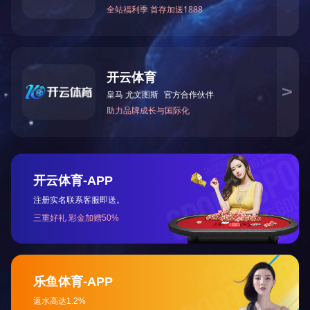
深汕精恒
汕尾精恒
惠州精恒
湛江恒达
揭阳精恒
河源精恒
湖南精恒
手机二维码