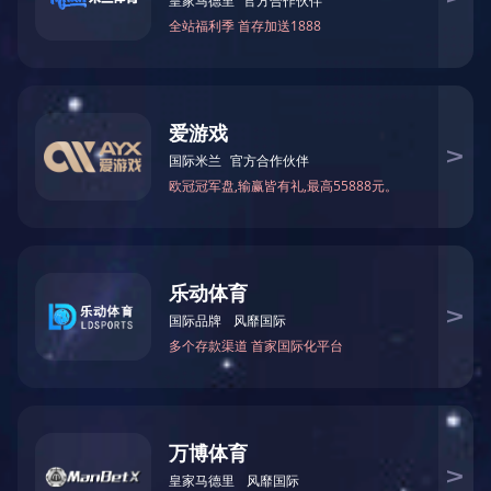
中粮商务公园