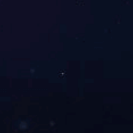
公司资质
建筑幕墙工程检测
服务范围
建筑结构检测鉴定
公司实力
主体结构工程现场检测
新闻资讯
下载中心
乐鱼平台
公司发展
行业新闻
深汕精恒
汕尾精恒
惠州精恒
湛江恒达
揭阳精恒
河源精恒
湖南精恒