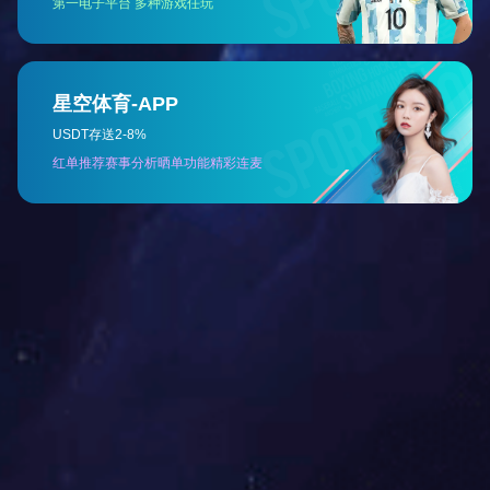
恒立心海湾花园