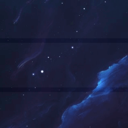
松坪山保障性
工程名称：松坪山保障性住房
工程类型：保障性住房
所在地区：65