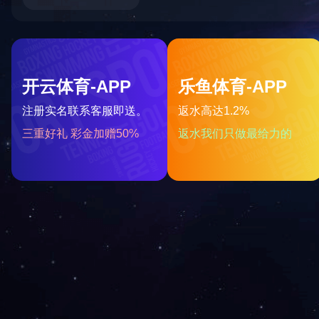
项目简介
资料添加中
关于精恒
工程业绩
公司简介
见证取样检测
乐鱼平台
钢结构工程检测
组织架构
地基基础工程检测
公司资质
建筑幕墙工程检测
服务范围
建筑结构检测鉴定
公司实力
主体结构工程现场检测