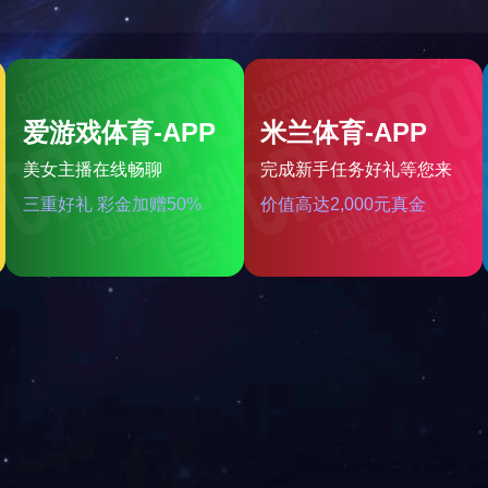
新闻资讯
下载中心
公司发展
乐鱼平台
深汕精恒
行业新闻
汕尾精恒
惠州精恒
湛江恒达
揭阳精恒
河源精恒