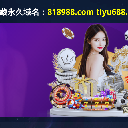
工程业绩
新闻资讯
下载中心