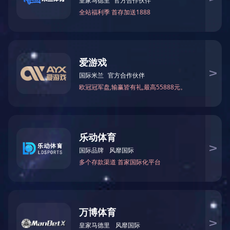
三月芳菲 灼灼韶华
2707
2024-03-08