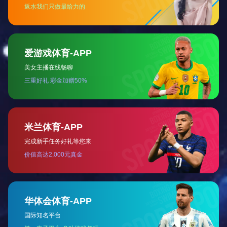
精恒检验全体员工给您拜年啦！
5025
2022-01-30