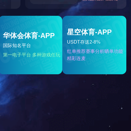
环境管理体系认证证书