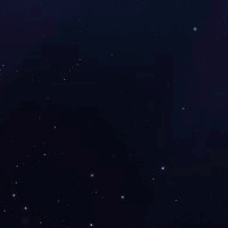
关于精恒
工程业绩
公司简介
见证取样检测
乐鱼平台
钢结构工程检测
组织架构
地基基础工程检测
公司资质
建筑幕墙工程检测
服务范围
建筑结构检测鉴定