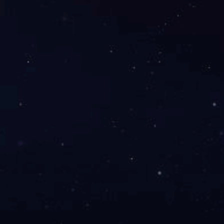
手机二维码
官方微信二维码